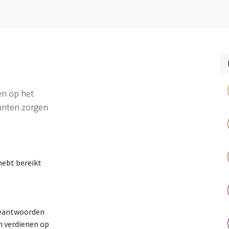
Voor Ouders
Wie Wat Waar
Doneren
Contact
Zorgkastje
en op het
punten zorgen
hebt bereikt
beantwoorden
n verdienen op