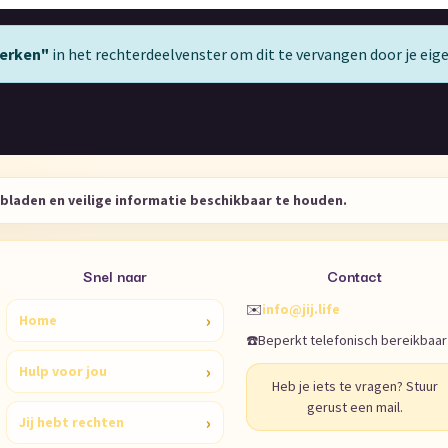
erken"
in het rechterdeelvenster om dit te vervangen door je ei
ulbladen en veilige informatie beschikbaar te houden.
Snel naar
Contact
✉️
info@jij.life
›
Home
☎️
Beperkt telefonisch bereikbaar
›
Hulp voor jou
Heb je iets te vragen? Stuur
gerust een mail.
›
Jij hebt rechten