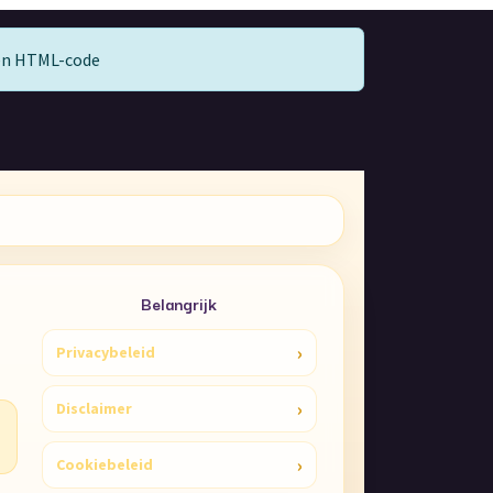
gen HTML-code
Belangrijk
›
Privacybeleid
›
Disclaimer
›
Cookiebeleid