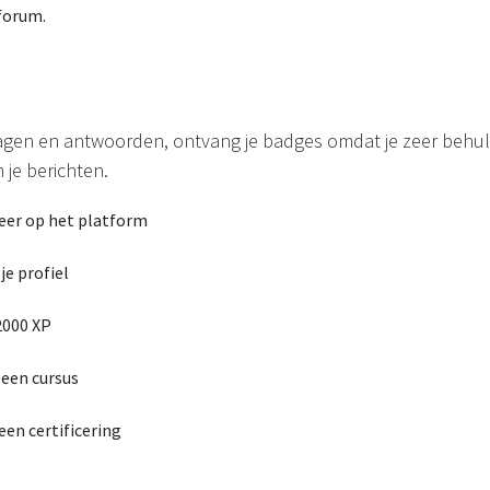
 forum.
ragen en antwoorden, ontvang je badges omdat je zeer behu
 je berichten.
eer op het platform
je profiel
2000 XP
 een cursus
een certificering