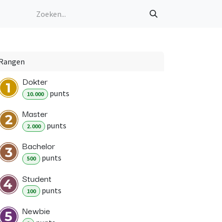
Rangen
Dokter
punt
s
10.000
Master
punt
s
2.000
Bachelor
punt
s
500
Student
punt
s
100
Newbie