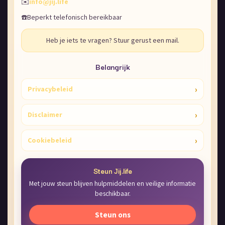
✉️
info@jij.life
☎️
Beperkt telefonisch bereikbaar
Heb je iets te vragen? Stuur gerust een mail.
Belangrijk
›
Privacybeleid
›
Disclaimer
›
Cookiebeleid
Steun Jij.life
Met jouw steun blijven hulpmiddelen en veilige informatie
beschikbaar.
Steun ons