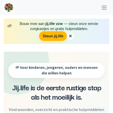
Overslaan naar inhoud
Bouw mee aan
jij.life vzw
— steun onze eerste
🌱
zorgkastjes en gratis hulpmiddelen.
×
Steun jij.life
🌱 Voor kinderen, jongeren, ouders en mensen
die willen helpen
Jij.life is de eerste rustige stap
als het moeilijk is.
Vind woorden, overzicht en praktische hulpmiddelen