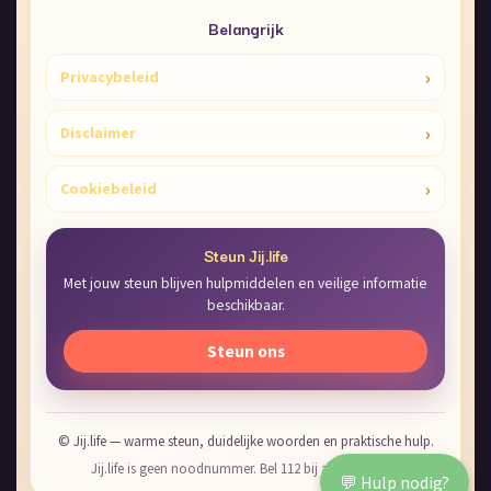
Belangrijk
›
Privacybeleid
›
Disclaimer
›
Cookiebeleid
Steun Jij.life
Met jouw steun blijven hulpmiddelen en veilige informatie
beschikbaar.
Steun ons
© Jij.life — warme steun, duidelijke woorden en praktische hulp.
Jij.life is geen noodnummer. Bel 112 bij acuut gevaar.
💬 Hulp nodig?