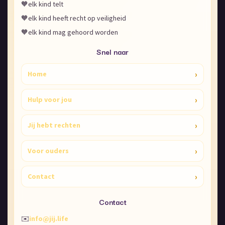
🧡
elk kind telt
🧡
elk kind heeft recht op veiligheid
🧡
elk kind mag gehoord worden
Snel naar
›
Home
›
Hulp voor jou
›
Jij hebt rechten
›
Voor ouders
›
Contact
Contact
✉️
info@jij.life