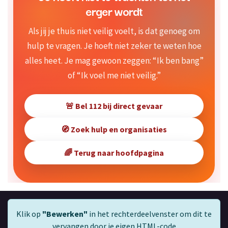
erger wordt
Als jij je thuis niet veilig voelt, is dat genoeg om
hulp te vragen. Je hoeft niet zeker te weten hoe
alles heet. Je mag gewoon zeggen: “Ik ben bang”
of “Ik voel me niet veilig.”
🚨 Bel 112 bij direct gevaar
🧭 Zoek hulp en organisaties
🌈 Terug naar hoofdpagina
Klik op
"Bewerken"
in het rechterdeelvenster om dit te
vervangen door je eigen HTML-code