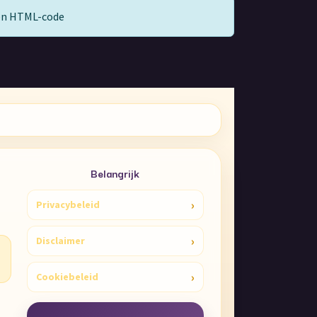
gen HTML-code
Belangrijk
›
Privacybeleid
›
Disclaimer
›
Cookiebeleid