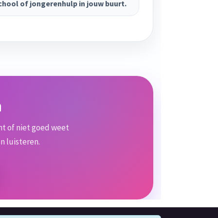
chool of jongerenhulp in jouw buurt.
n
ent of niet goed weet
n luisteren.