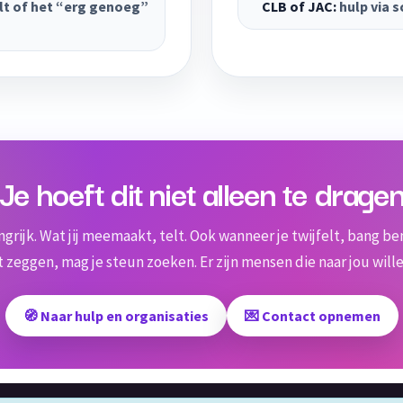
felt of het “erg genoeg”
CLB of JAC:
hulp via s
Je hoeft dit niet alleen te drage
langrijk. Wat jij meemaakt, telt. Ook wanneer je twijfelt, bang b
 zeggen, mag je steun zoeken. Er zijn mensen die naar jou wille
🧭 Naar hulp en organisaties
💌 Contact opnemen