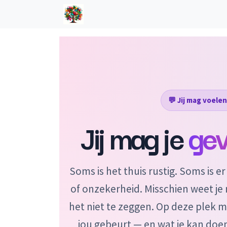
Overslaan naar inhoud
Home
Overzicht
Jij-tools
💬 Jij mag voelen
Jij mag je
gev
Soms is het thuis rustig. Soms is er
of onzekerheid. Misschien weet je n
het niet te zeggen. Op deze plek m
jou gebeurt — en wat je kan doen a