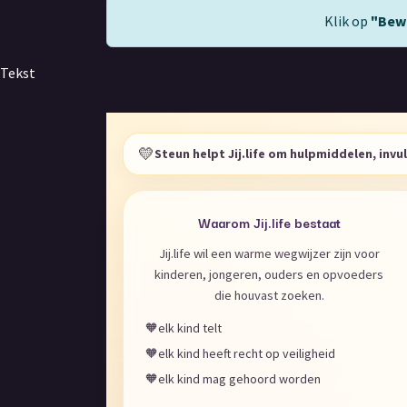
Klik op
"Bew
Tekst
💛
Steun helpt Jij.life om hulpmiddelen, inv
Waarom Jij.life bestaat
Jij.life wil een warme wegwijzer zijn voor
kinderen, jongeren, ouders en opvoeders
die houvast zoeken.
🧡
elk kind telt
🧡
elk kind heeft recht op veiligheid
🧡
elk kind mag gehoord worden