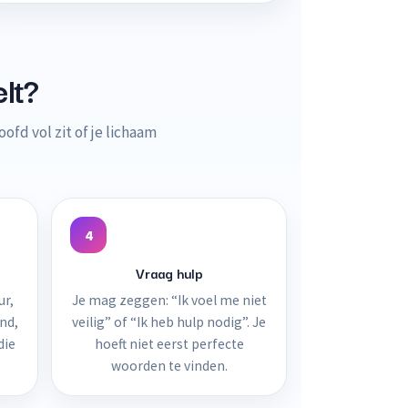
elt?
ofd vol zit of je lichaam
4
Vraag hulp
ur,
Je mag zeggen: “Ik voel me niet
end,
veilig” of “Ik heb hulp nodig”. Je
die
hoeft niet eerst perfecte
woorden te vinden.