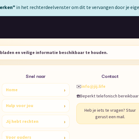
erken"
in het rechterdeelvenster om dit te vervangen door je ei
ulbladen en veilige informatie beschikbaar te houden.
Snel naar
Contact
✉️
info@jij.life
›
Home
☎️
Beperkt telefonisch bereikbaar
›
Hulp voor jou
Heb je iets te vragen? Stuur
gerust een mail.
›
Jij hebt rechten
›
Voor ouders