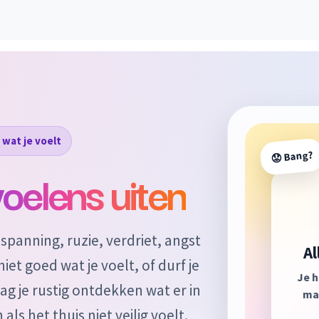
Voor Ouders
Wie Wat Waar
Doneren
Contact
Zorgkastje
 wat je voelt
😟 Bang?
oelens uiten
 spanning, ruzie, verdriet, angst
Al
iet goed wat je voelt, of durf je
Je h
ag je rustig ontdekken wat er in
mag
ls het thuis niet veilig voelt.