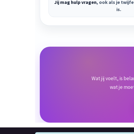
Jij mag hulp vragen
, ook als je twij
is.
Wat jij voelt, is be
wat je moet