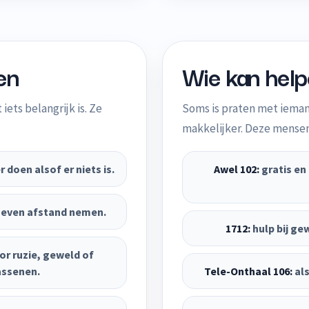
en
Wie kan hel
iets belangrijk is. Ze
Soms is praten met iemand
makkelijker. Deze mensen 
r doen alsof er niets is.
Awel 102:
gratis en
 of even afstand nemen.
1712:
hulp bij ge
or ruzie, geweld of
assenen.
Tele-Onthaal 106:
als