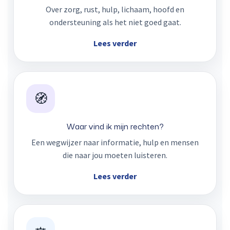
Over zorg, rust, hulp, lichaam, hoofd en
ondersteuning als het niet goed gaat.
Lees verder
🧭
Waar vind ik mijn rechten?
Een wegwijzer naar informatie, hulp en mensen
die naar jou moeten luisteren.
Lees verder