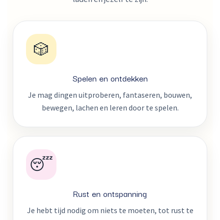
🎲
Spelen en ontdekken
Je mag dingen uitproberen, fantaseren, bouwen,
bewegen, lachen en leren door te spelen.
😴
Rust en ontspanning
Je hebt tijd nodig om niets te moeten, tot rust te