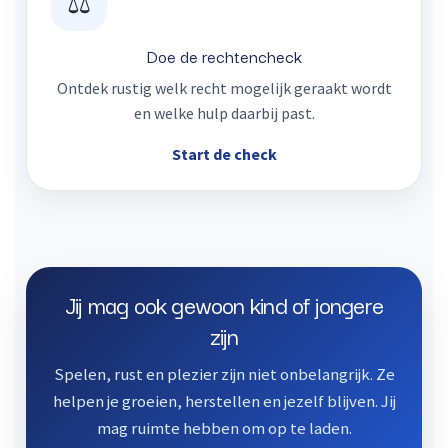
⚖️
Doe de rechtencheck
Ontdek rustig welk recht mogelijk geraakt wordt
en welke hulp daarbij past.
Start de check
Jij mag ook gewoon kind of jongere
zijn
Spelen, rust en plezier zijn niet onbelangrijk. Ze
helpen je groeien, herstellen en jezelf blijven. Jij
mag ruimte hebben om op te laden.