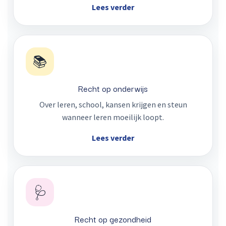
Lees verder
📚
Recht op onderwijs
Over leren, school, kansen krijgen en steun
wanneer leren moeilijk loopt.
Lees verder
🩺
Recht op gezondheid