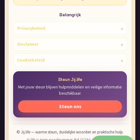
Belangrijk
›
Privacybeleid
›
Disclaimer
›
Cookiebeleid
Steun Jij.life
Met jouw steun blijven hulpmiddelen en veilige informatie
beschikbaar.
Steun ons
© Jij.life — warme steun, duidelijke woorden en praktische hulp.
Jij.life is geen noodnummer. Bel 112 bij acuut gevaar.